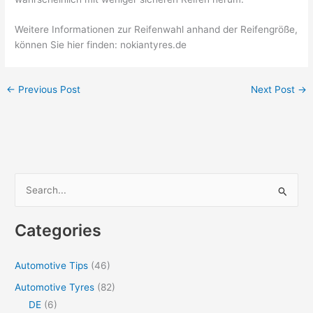
Weitere Informationen zur Reifenwahl anhand der Reifengröße,
können Sie hier finden: nokiantyres.de
←
Previous Post
Next Post
→
S
e
a
Categories
r
c
Automotive Tips
(46)
h
Automotive Tyres
(82)
f
DE
(6)