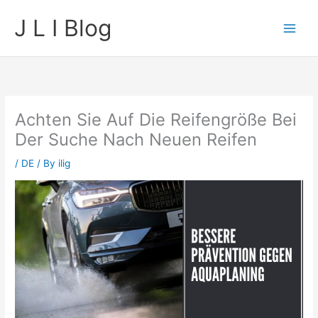
Skip
J L I Blog
to
content
Achten Sie Auf Die Reifengröße Bei
Der Suche Nach Neuen Reifen
/
DE
/ By
ilig