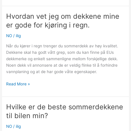
najlepsze
opony
Hvordan vet jeg om dekkene mine
letnie
er gode for kjøring i regn.
do
mojego
NO
/
ilig
samochodu?
Når du kjører i regn trenger du sommerdekk av høy kvalitet.
Dekkene skal ha godt vått grep, som du kan finne på EUs
dekkmerke og enkelt sammenligne mellom forskjellige dekk.
Noen dekk vil annonsere at de er veldig flinke til å forhindre
vannplaning og at de har gode våte egenskaper.
Hvordan
Read More »
vet
jeg
om
Hvilke er de beste sommerdekkene
dekkene
til bilen min?
mine
er
NO
/
ilig
gode