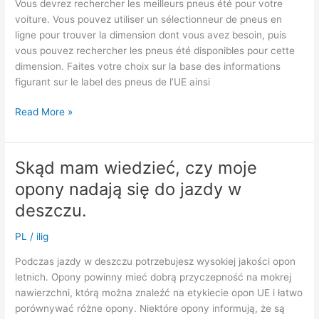
pour
Vous devrez rechercher les meilleurs pneus été pour votre
la
voiture. Vous pouvez utiliser un sélectionneur de pneus en
conduite
ligne pour trouver la dimension dont vous avez besoin, puis
sous
vous pouvez rechercher les pneus été disponibles pour cette
la
dimension. Faites votre choix sur la base des informations
pluie.
figurant sur le label des pneus de l’UE ainsi
Quels
Read More »
sont
les
meilleurs
Skąd mam wiedzieć, czy moje
pneus
opony nadają się do jazdy w
été
pour
deszczu.
ma
PL
/
ilig
voiture
?
Podczas jazdy w deszczu potrzebujesz wysokiej jakości opon
letnich. Opony powinny mieć dobrą przyczepność na mokrej
nawierzchni, którą można znaleźć na etykiecie opon UE i łatwo
porównywać różne opony. Niektóre opony informują, że są