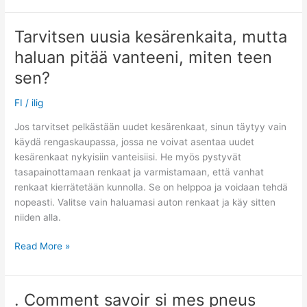
is
a
Tarvitsen uusia kesärenkaita, mutta
benefit
haluan pitää vanteeni, miten teen
of
new
sen?
tires
FI
/
ilig
Jos tarvitset pelkästään uudet kesärenkaat, sinun täytyy vain
käydä rengaskaupassa, jossa ne voivat asentaa uudet
kesärenkaat nykyisiin vanteisiisi. He myös pystyvät
tasapainottamaan renkaat ja varmistamaan, että vanhat
renkaat kierrätetään kunnolla. Se on helppoa ja voidaan tehdä
nopeasti. Valitse vain haluamasi auton renkaat ja käy sitten
niiden alla.
Tarvitsen
Read More »
uusia
kesärenkaita,
mutta
. Comment savoir si mes pneus
haluan