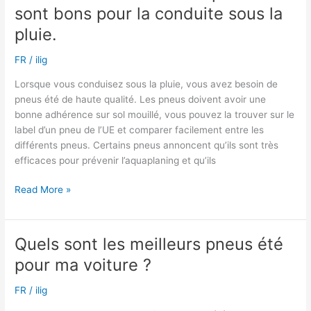
sont bons pour la conduite sous la
pitää
vanteeni,
pluie.
miten
FR
/
ilig
teen
sen?
Lorsque vous conduisez sous la pluie, vous avez besoin de
pneus été de haute qualité. Les pneus doivent avoir une
bonne adhérence sur sol mouillé, vous pouvez la trouver sur le
label d’un pneu de l’UE et comparer facilement entre les
différents pneus. Certains pneus annoncent qu’ils sont très
efficaces pour prévenir l’aquaplaning et qu’ils
.
Read More »
Comment
savoir
si
Quels sont les meilleurs pneus été
mes
pour ma voiture ?
pneus
sont
FR
/
ilig
bons