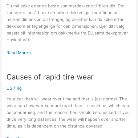
for
Du må søke etter de beste sommerdekkene til bilen din. Det
kjøring
kan være lurt å bruke en online dekkvelger for å finne ut
i
hvilken dimensjon du trenger, og deretter kan du søke etter
regn.
dekk som er tilgjengelige for den dimensjonen. Gjør ditt valg
basert på informasjon om dekkmerke fra EU samt dekkprøver.
Husk at vått
Hvilke
Read More »
er
de
beste
Causes of rapid tire wear
sommerdekkene
til
US
/
ilig
bilen
Your car tires will wear over time and that is just normal. The
min?
wear can however be more rapid than it should be, which can
be concerning, and the reason then should be checked. If you
drive very long distances, the wear will happen over shorter
time, as it is dependent on the distance covered.