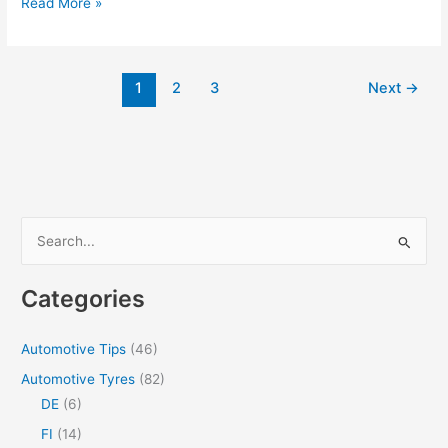
Causes
Read More »
of
rapid
tire
1
2
3
Next
→
wear
S
e
a
Categories
r
c
Automotive Tips
(46)
h
Automotive Tyres
(82)
f
DE
(6)
o
FI
(14)
r