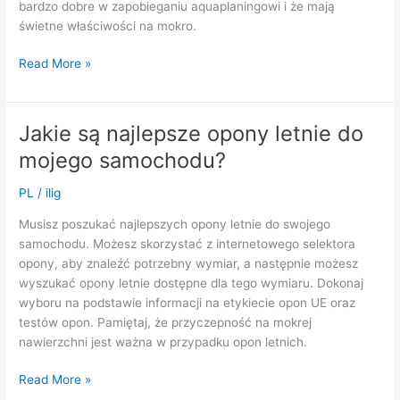
bardzo dobre w zapobieganiu aquaplaningowi i że mają
świetne właściwości na mokro.
Skąd
Read More »
mam
wiedzieć,
czy
Jakie są najlepsze opony letnie do
moje
mojego samochodu?
opony
nadają
PL
/
ilig
się
do
Musisz poszukać najlepszych opony letnie do swojego
jazdy
samochodu. Możesz skorzystać z internetowego selektora
w
opony, aby znaleźć potrzebny wymiar, a następnie możesz
deszczu.
wyszukać opony letnie dostępne dla tego wymiaru. Dokonaj
wyboru na podstawie informacji na etykiecie opon UE oraz
testów opon. Pamiętaj, że przyczepność na mokrej
nawierzchni jest ważna w przypadku opon letnich.
Jakie
Read More »
są