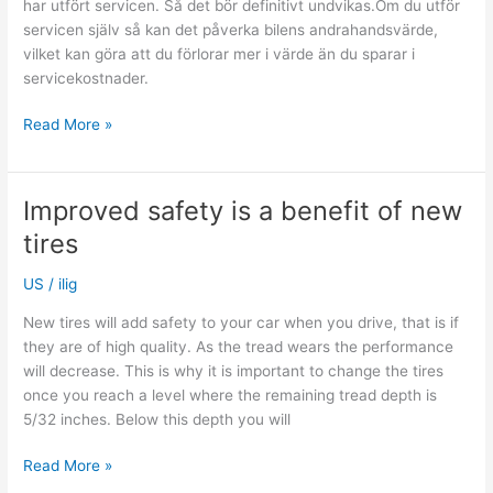
har utfört servicen. Så det bör definitivt undvikas.Om du utför
servicen själv så kan det påverka bilens andrahandsvärde,
vilket kan göra att du förlorar mer i värde än du sparar i
servicekostnader.
Kan
Read More »
jag
göra
min
Improved safety is a benefit of new
egen
tires
bilservice,
eller
US
/
ilig
måste
jag
New tires will add safety to your car when you drive, that is if
ta
they are of high quality. As the tread wears the performance
bilen
will decrease. This is why it is important to change the tires
till
once you reach a level where the remaining tread depth is
en
5/32 inches. Below this depth you will
verkstad?
Improved
Read More »
safety