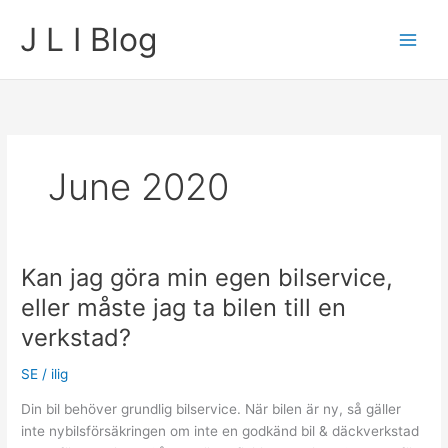
Skip
J L I Blog
to
content
June 2020
Kan jag göra min egen bilservice,
eller måste jag ta bilen till en
verkstad?
SE
/
ilig
Din bil behöver grundlig bilservice. När bilen är ny, så gäller
inte nybilsförsäkringen om inte en godkänd bil & däckverkstad