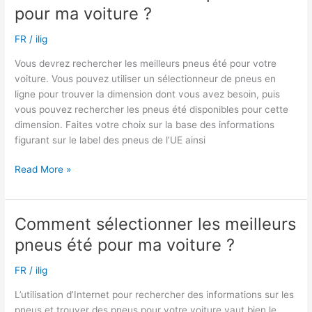
pour ma voiture ?
pneus
sont
FR
/
ilig
bons
pour
Vous devrez rechercher les meilleurs pneus été pour votre
la
voiture. Vous pouvez utiliser un sélectionneur de pneus en
conduite
ligne pour trouver la dimension dont vous avez besoin, puis
sous
vous pouvez rechercher les pneus été disponibles pour cette
la
dimension. Faites votre choix sur la base des informations
pluie.
figurant sur le label des pneus de l’UE ainsi
Quels
Read More »
sont
les
meilleurs
Comment sélectionner les meilleurs
pneus
pneus été pour ma voiture ?
été
pour
FR
/
ilig
ma
voiture
L’utilisation d’Internet pour rechercher des informations sur les
?
pneus et trouver des pneus pour votre voiture vaut bien le