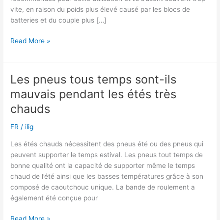
vite, en raison du poids plus élevé causé par les blocs de
batteries et du couple plus […]
Tous
Read More »
les
pneus
été
Les pneus tous temps sont-ils
sont-
mauvais pendant les étés très
ils
bons
chauds
pour
FR
/
ilig
les
voitures
Les étés chauds nécessitent des pneus été ou des pneus qui
électriques
peuvent supporter le temps estival. Les pneus tout temps de
?
bonne qualité ont la capacité de supporter même le temps
chaud de l’été ainsi que les basses températures grâce à son
composé de caoutchouc unique. La bande de roulement a
également été conçue pour
Les
Read More »