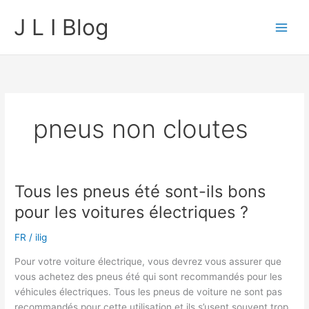
Skip
J L I Blog
to
content
pneus non cloutes
Tous les pneus été sont-ils bons
pour les voitures électriques ?
FR
/
ilig
Pour votre voiture électrique, vous devrez vous assurer que
vous achetez des pneus été qui sont recommandés pour les
véhicules électriques. Tous les pneus de voiture ne sont pas
recommandés pour cette utilisation et ils s’usent souvent trop