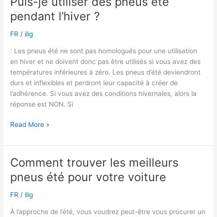
Puis-je utiliser des pneus été
des
pendant l’hiver ?
pneus
tous
FR
/
ilig
temps
en
: Les pneus été ne sont pas homologués pour une utilisation
hiver
en hiver et ne doivent donc pas être utilisés si vous avez des
?
températures inférieures à zéro. Les pneus d’été deviendront
durs et inflexibles et perdront leur capacité à créer de
l’adhérence. Si vous avez des conditions hivernales, alors la
réponse est NON. Si
Puis-
Read More »
je
utiliser
des
Comment trouver les meilleurs
pneus
pneus été pour votre voiture
été
pendant
FR
/
ilig
l’hiver
?
À l’approche de l’été, vous voudrez peut-être vous procurer un