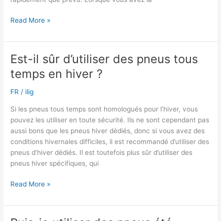
Puis-
Read More »
je
conduire
avec
Est-il sûr d’utiliser des pneus tous
des
temps en hiver ?
pneus
d’hiver
FR
/
ilig
non
cloutés
Si les pneus tous temps sont homologués pour l’hiver, vous
également
pouvez les utiliser en toute sécurité. Ils ne sont cependant pas
pendant
aussi bons que les pneus hiver dédiés, donc si vous avez des
l’été
conditions hivernales difficiles, il est recommandé d’utiliser des
?
pneus d’hiver dédiés. Il est toutefois plus sûr d’utiliser des
pneus hiver spécifiques, qui
Est-
Read More »
il
sûr
d’utiliser