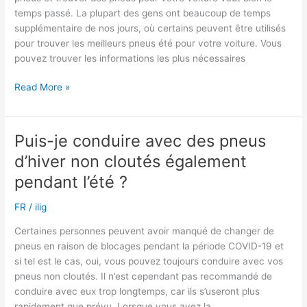
temps passé. La plupart des gens ont beaucoup de temps
supplémentaire de nos jours, où certains peuvent être utilisés
pour trouver les meilleurs pneus été pour votre voiture. Vous
pouvez trouver les informations les plus nécessaires
Comment
Read More »
sélectionner
les
meilleurs
Puis-je conduire avec des pneus
pneus
d’hiver non cloutés également
été
pour
pendant l’été ?
ma
FR
/
ilig
voiture
?
Certaines personnes peuvent avoir manqué de changer de
pneus en raison de blocages pendant la période COVID-19 et
si tel est le cas, oui, vous pouvez toujours conduire avec vos
pneus non cloutés. Il n’est cependant pas recommandé de
conduire avec eux trop longtemps, car ils s’useront plus
rapidement que prévu. Lorsque vous avez la