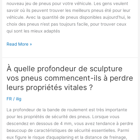
nouveau jeu de pneus pour votre véhicule. Les gens veulent
savoir où ils peuvent trouver les meilleurs pneus été pour leur
véhicule. Avec la quantité de pneus disponibles aujourd’hui, le
choix des pneus n’est pas toujours facile, pour trouver ceux
qui sont les mieux adaptés
Comment
Read More »
trouver
les
meilleurs
À quelle profondeur de sculpture
pneus
vos pneus commencent-ils à perdre
été
pour
leurs propriétés vitales ?
votre
FR
/
ilig
voiture
La profondeur de la bande de roulement est très importante
pour les propriétés de sécurité des pneus. Lorsque vous
descendez en dessous de 4 mm, vous avez tendance à perdre
beaucoup de caractéristiques de sécurité essentielles. Parmi
eux figure le risque d’aquaplaning et la distance de freinage,