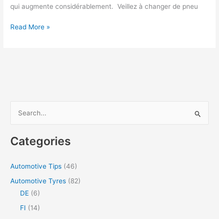
qui augmente considérablement. Veillez à changer de pneu
À
Read More »
quelle
profondeur
de
sculpture
vos
pneus
commencent-
S
ils
e
à
a
perdre
Categories
leurs
r
propriétés
c
Automotive Tips
(46)
vitales
h
?
Automotive Tyres
(82)
f
DE
(6)
o
FI
(14)
r