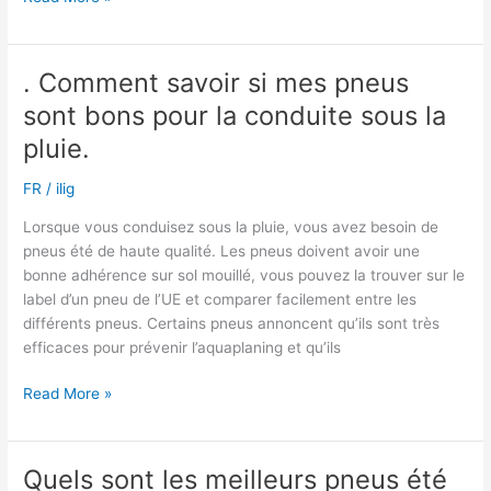
pneus
tous
temps
. Comment savoir si mes pneus
sont-
sont bons pour la conduite sous la
ils
mauvais
pluie.
pendant
FR
/
ilig
les
étés
Lorsque vous conduisez sous la pluie, vous avez besoin de
très
pneus été de haute qualité. Les pneus doivent avoir une
chauds
bonne adhérence sur sol mouillé, vous pouvez la trouver sur le
label d’un pneu de l’UE et comparer facilement entre les
différents pneus. Certains pneus annoncent qu’ils sont très
efficaces pour prévenir l’aquaplaning et qu’ils
.
Read More »
Comment
savoir
si
Quels sont les meilleurs pneus été
mes