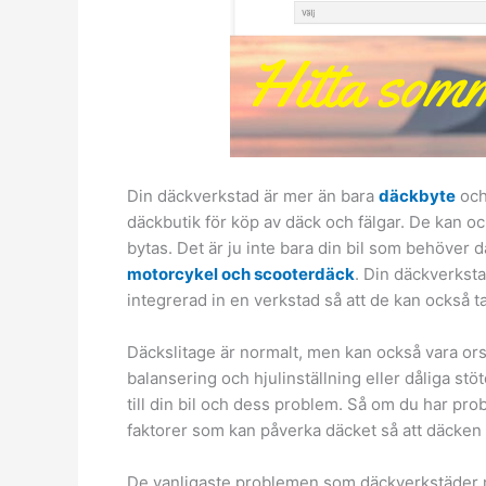
Din däckverkstad är mer än bara
däckbyte
och
däckbutik för köp av däck och fälgar. De kan oc
bytas. Det är ju inte bara din bil som behöver d
motorcykel och scooterdäck
. Din däckverksta
integrerad in en verkstad så att de kan också t
Däckslitage är normalt, men kan också vara ors
balansering och hjulinställning eller dåliga st
till din bil och dess problem. Så om du har pro
faktorer som kan påverka däcket så att däcken 
De vanligaste problemen som däckverkstäder 