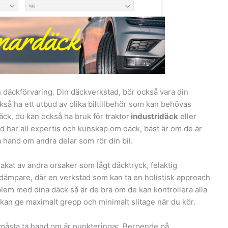
 däckförvaring. Din däckverkstad, bör också vara din
kså ha ett utbud av olika biltillbehör som kan behövas
äck, du kan också ha bruk för traktor
industridäck
eller
d har all expertis och kunskap om däck, bäst är om de är
a hand om andra delar som rör din bil.
akat av andra orsaker som lågt däcktryck, felaktig
ötdämpare, där en verkstad som kan ta en holistisk approach
blem med dina däck så är de bra om de kan kontrollera alla
kan ge maximalt grepp och minimalt slitage när du kör.
måsta ta hand om är punkteringar. Beroende på