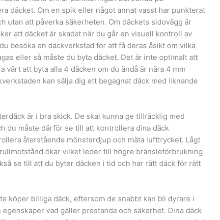
era däcket. Om en spik eller något annat vasst har punkterat
 och utan att påverka säkerheten. Om däckets sidovägg är
er att däcket är skadat när du går en visuell kontroll av
du besöka en däckverkstad för att få deras åsikt om vilka
as eller så måste du byta däcket. Det är inte optimalt att
ra värt att byta alla 4 däcken om du ändå är nära 4 mm
verkstaden kan sälja dig ett begagnat däck med liknande
erdäck är i bra skick. De skal kunna ge tillräcklig med
h du måste därför se till att kontrollera dina däck
trollera återstående mönsterdjup och mäta lufttrycket. Lågt
ns rullmotstånd ökar vilket leder till högre bränsleförbrukning
 se till att du byter däcken i tid och har rätt däck för rätt
nte köper billiga däck, eftersom de snabbt kan bli dyrare i
e egenskaper vad gäller prestanda och säkerhet. Dina däck