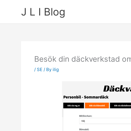
Skip
J L I Blog
to
content
Besök din däckverkstad om
/
SE
/ By
ilig