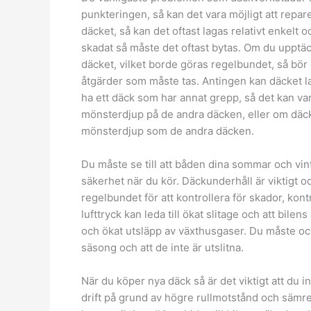
punkteringen, så kan det vara möjligt att repar
däcket, så kan det oftast lagas relativt enkelt
skadat så måste det oftast bytas. Om du upptäck
däcket, vilket borde göras regelbundet, så bör 
åtgärder som måste tas. Antingen kan däcket lag
ha ett däck som har annat grepp, så det kan va
mönsterdjup på de andra däcken, eller om däck
mönsterdjup som de andra däcken.
Du måste se till att båden dina sommar och vint
säkerhet när du kör. Däckunderhåll är viktigt oc
regelbundet för att kontrollera för skador, kon
lufttryck kan leda till ökat slitage och att bile
och ökat utsläpp av växthusgaser. Du måste också
säsong och att de inte är utslitna.
När du köper nya däck så är det viktigt att du i
drift på grund av högre rullmotstånd och sämr