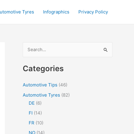
utomotive Tyres
Infographics
Privacy Policy
S
e
a
Categories
r
c
Automotive Tips
(46)
h
Automotive Tyres
(82)
f
DE
(6)
o
FI
(14)
r
FR
(10)
:
NO
(14)