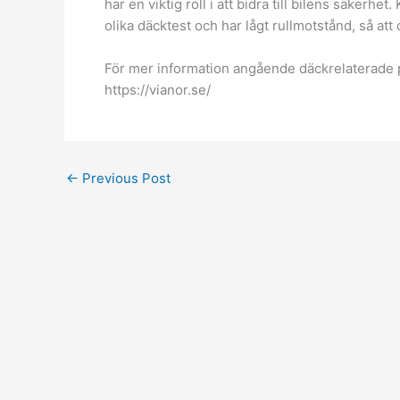
har en viktig roll i att bidra till bilens säkerhe
olika däcktest och har lågt rullmotstånd, så att
För mer information angående däckrelaterade 
https://vianor.se/
←
Previous Post