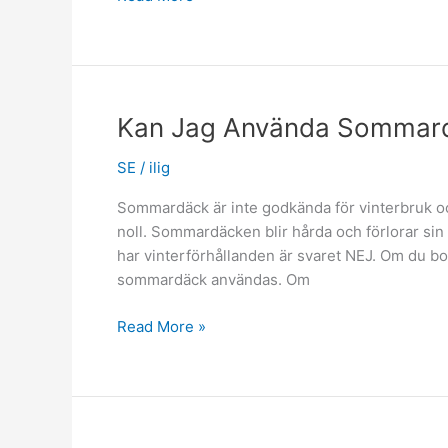
Kan
Användas
När
Du
Söker
Kan Jag Använda Sommard
Efter
Nya
SE
/
ilig
Däck
Sommardäck är inte godkända för vinterbruk o
noll. Sommardäcken blir hårda och förlorar sin
har vinterförhållanden är svaret NEJ. Om du bor
sommardäck användas. Om
Kan
Read More »
Jag
Använda
Sommardäck
Under
Vintern?