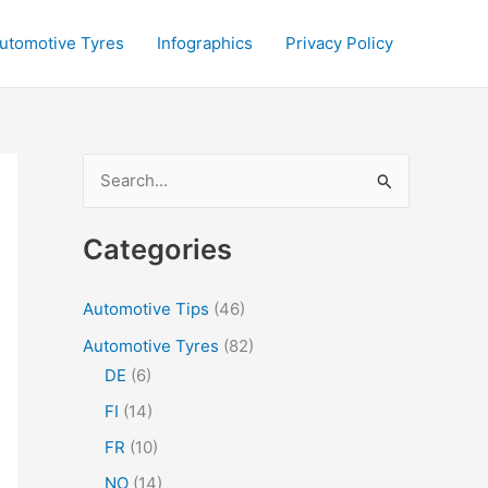
utomotive Tyres
Infographics
Privacy Policy
S
e
a
Categories
r
c
Automotive Tips
(46)
h
Automotive Tyres
(82)
f
DE
(6)
o
FI
(14)
r
FR
(10)
:
NO
(14)