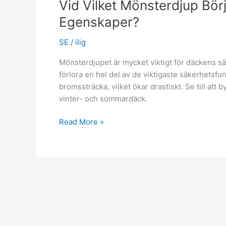
Vid Vilket Mönsterdjup Bör
Egenskaper?
SE
/
ilig
Mönsterdjupet är mycket viktigt för däckens s
förlora en hel del av de viktigaste säkerhetsfu
bromssträcka, vilket ökar drastiskt. Se till att b
vinter- och sommardäck.
Vid
Read More »
Vilket
Mönsterdjup
Börjar
Dina
Däck
Tappa
Dess
Vitala