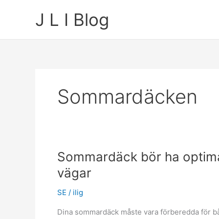
Skip
J L I Blog
to
content
Sommardäcken
Sommardäck bör ha optimal
vägar
SE
/
ilig
Dina sommardäck måste vara förberedda för bå