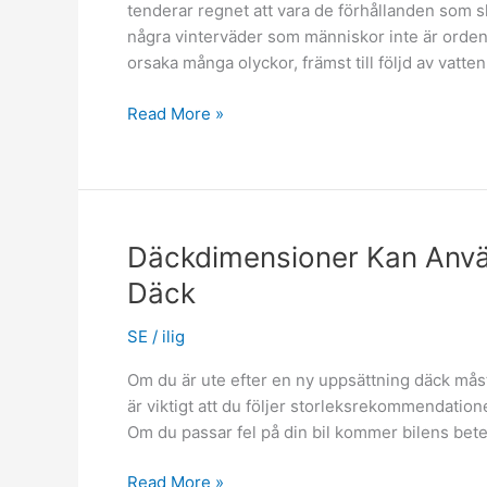
tenderar regnet att vara de förhållanden som sk
några vinterväder som människor inte är ordentl
orsaka många olyckor, främst till följd av vatte
Sommardäck
Read More »
bör
ha
optimala
prestanda
på
Däckdimensioner Kan Anvä
torra
Däck
och
våta
SE
/
ilig
vägar
Om du är ute efter en ny uppsättning däck måste 
är viktigt att du följer storleksrekommendation
Om du passar fel på din bil kommer bilens bete
Däckdimensioner
Read More »