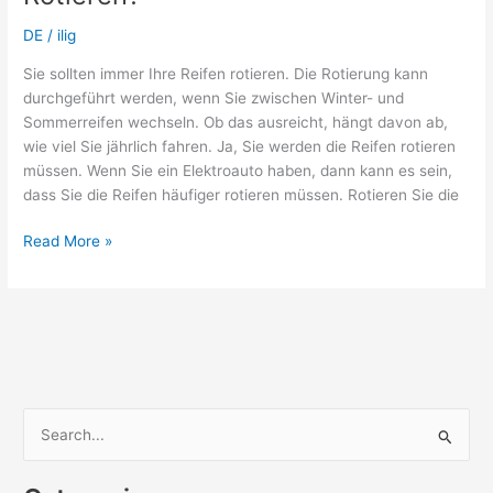
Der
DE
/
ilig
Suche
Nach
Sie sollten immer Ihre Reifen rotieren. Die Rotierung kann
Neuen
durchgeführt werden, wenn Sie zwischen Winter- und
Reifen
Sommerreifen wechseln. Ob das ausreicht, hängt davon ab,
wie viel Sie jährlich fahren. Ja, Sie werden die Reifen rotieren
müssen. Wenn Sie ein Elektroauto haben, dann kann es sein,
dass Sie die Reifen häufiger rotieren müssen. Rotieren Sie die
Muss
Read More »
Ich
Meine
Sommerreifen
Rotieren?
S
e
a