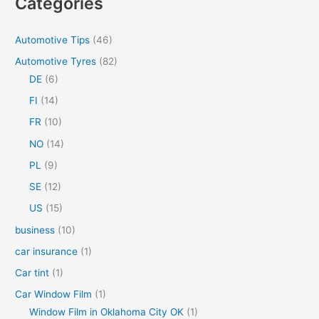
Categories
r
c
Automotive Tips
(46)
h
Automotive Tyres
(82)
f
DE
(6)
o
FI
(14)
r
FR
(10)
:
NO
(14)
PL
(9)
SE
(12)
US
(15)
business
(10)
car insurance
(1)
Car tint
(1)
Car Window Film
(1)
Window Film in Oklahoma City OK
(1)